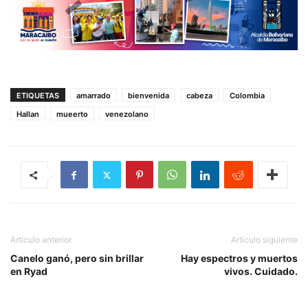
ETIQUETAS
amarrado
bienvenida
cabeza
Colombia
Hallan
mueerto
venezolano
Artículo anterior
Artículo siguiente
Canelo ganó, pero sin brillar
Hay espectros y muertos
en Ryad
vivos. Cuidado.