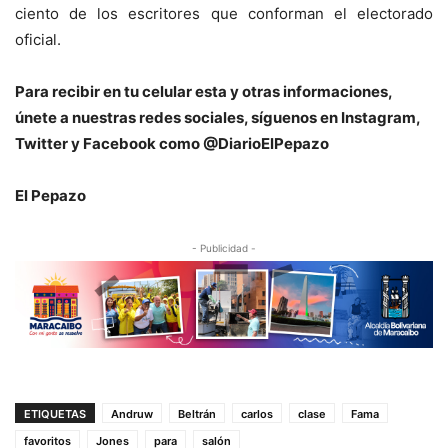
ciento de los escritores que conforman el electorado
oficial.
P
ara recibir en tu celular esta y otras informaciones,
únete a nuestras redes sociales, síguenos en Instagram,
Twitter y Facebook como @DiarioElPepazo
El Pepazo
- Publicidad -
ETIQUETAS
Andruw
Beltrán
carlos
clase
Fama
favoritos
Jones
para
salón