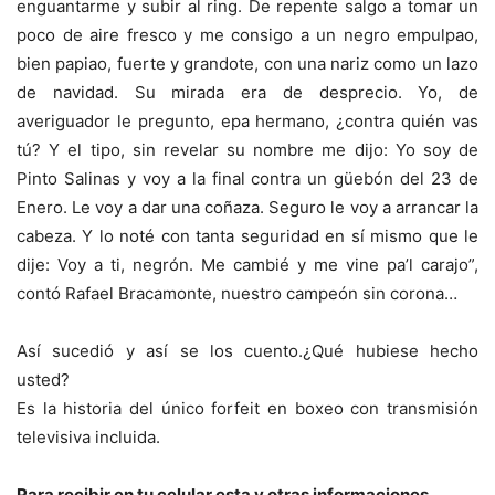
enguantarme y subir al ring. De repente salgo a tomar un
poco de aire fresco y me consigo a un negro empulpao,
bien papiao, fuerte y grandote, con una nariz como un lazo
de navidad. Su mirada era de desprecio. Yo, de
averiguador le pregunto, epa hermano, ¿contra quién vas
tú? Y el tipo, sin revelar su nombre me dijo: Yo soy de
Pinto Salinas y voy a la final contra un güebón del 23 de
Enero. Le voy a dar una coñaza. Seguro le voy a arrancar la
cabeza. Y lo noté con tanta seguridad en sí mismo que le
dije: Voy a ti, negrón. Me cambié y me vine pa’l carajo”,
contó Rafael Bracamonte, nuestro campeón sin corona…
Así sucedió y así se los cuento.¿Qué hubiese hecho
usted?
Es la historia del único forfeit en boxeo con transmisión
televisiva incluida.
Para recibir en tu celular esta y otras informaciones,