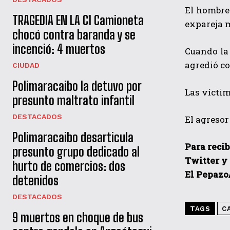
El hombre 
TRAGEDIA EN LA C1 Camioneta
expareja m
chocó contra baranda y se
incenció: 4 muertos
Cuando la 
agredió co
CIUDAD
Polimaracaibo la detuvo por
Las víctim
presunto maltrato infantil
DESTACADOS
El agresor
Polimaracaibo desarticula
Para recib
presunto grupo dedicado al
Twitter y
hurto de comercios: dos
El Pepazo
detenidos
DESTACADOS
TAGS
C
9 muertos en choque de bus