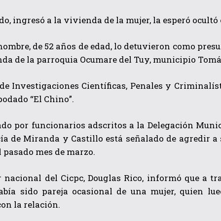
o, ingresó a la vivienda de la mujer, la esperó ocultó 
hombre, de 52 años de edad, lo detuvieron como presu
nda de la parroquia Ocumare del Tuy, municipio Tomá
de Investigaciones Científicas, Penales y Criminalíst
apodado “El Chino”.
QUIERO SUSCRIBIRME
ado
por funcionarios adscritos a la Delegación Muni
He leído y acepto las
Política de privacidad
.
cía de Miranda y Castillo está señalado de agredir 
l pasado mes de marzo.
r nacional del Cicpc, Douglas Rico, informó que a t
había sido pareja ocasional de una mujer, quien lu
on la relación.