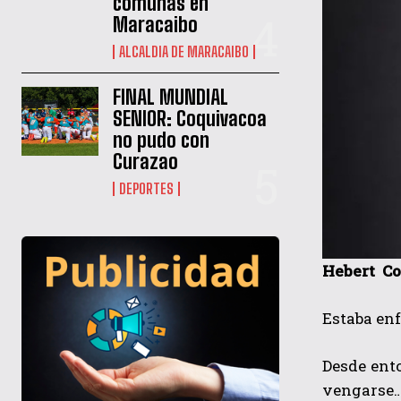
comunas en
Maracaibo
ALCALDIA DE MARACAIBO
FINAL MUNDIAL
SENIOR: Coquivacoa
no pudo con
Curazao
DEPORTES
Hebert Co
Estaba enf
Desde ent
vengarse