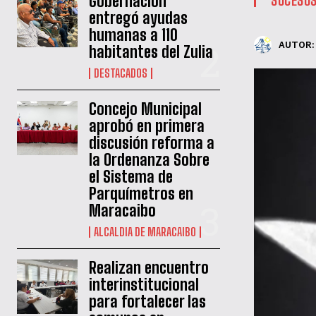
Gobernación
entregó ayudas
humanas a 110
AUTOR:
habitantes del Zulia
DESTACADOS
‎Concejo Municipal
aprobó en primera
discusión reforma a
la Ordenanza Sobre
el Sistema de
Parquímetros en
Maracaibo
ALCALDIA DE MARACAIBO
Realizan encuentro
interinstitucional
para fortalecer las