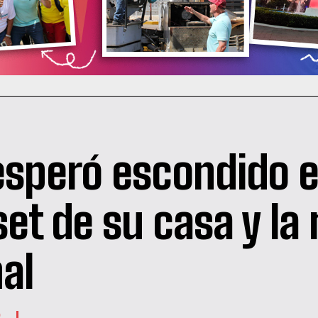
esperó escondido 
set de su casa y la
al
S