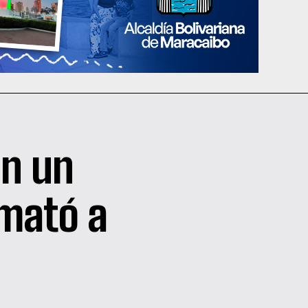
en un
 mató a