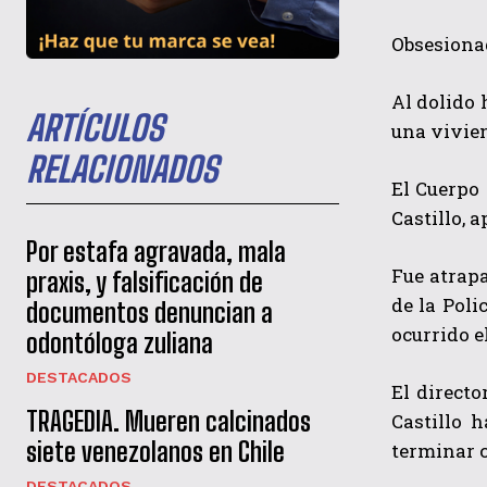
Obsesionad
Al dolido 
ARTÍCULOS
una vivie
RELACIONADOS
El Cuerpo 
Castillo, 
Por estafa agravada, mala
Fue atrap
praxis, y falsificación de
de la Poli
documentos denuncian a
ocurrido e
odontóloga zuliana
DESTACADOS
El directo
TRAGEDIA. Mueren calcinados
Castillo 
siete venezolanos en Chile
terminar c
DESTACADOS