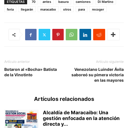
ETIQUETAS
70
antes
basura
camiones
Di Martino
feria
llegarán
maracaibo
otros
para
recoger
Artículo anterior
Artículo siguiente
Botaron al «Bocha» Batista
Venezolano Luinder Ávila
de la Vinotinto
saboreó su pimera victoria
en las mayores
Artículos relacionados
Alcaldía de Maracaibo: Una
gestión enfocada en la atención
directa y...