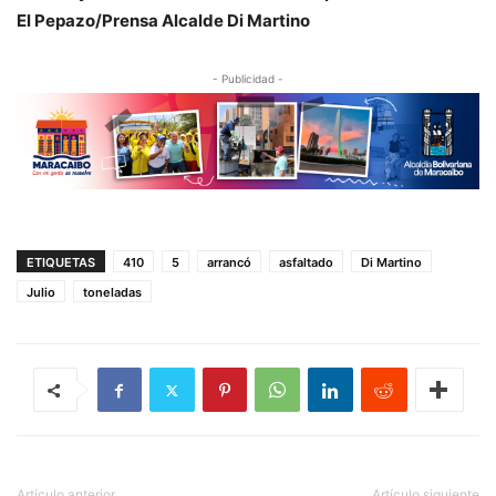
El Pepazo/Prensa Alcalde Di Martino
- Publicidad -
ETIQUETAS
410
5
arrancó
asfaltado
Di Martino
Julio
toneladas
Artículo anterior
Artículo siguiente