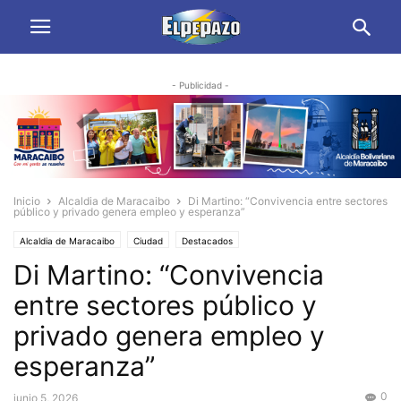
- Publicidad -
Inicio
Alcaldia de Maracaibo
Di Martino: “Convivencia entre sectores
público y privado genera empleo y esperanza”
Alcaldia de Maracaibo
Ciudad
Destacados
Di Martino: “Convivencia
entre sectores público y
privado genera empleo y
esperanza”
0
junio 5, 2026