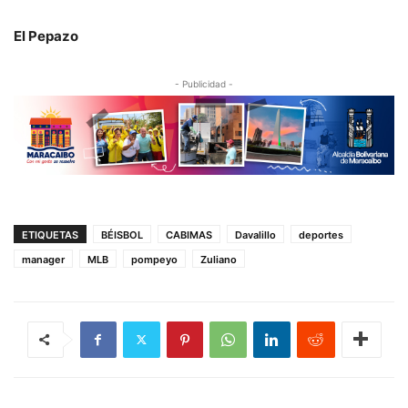
El Pepazo
- Publicidad -
ETIQUETAS
BÉISBOL
CABIMAS
Davalillo
deportes
manager
MLB
pompeyo
Zuliano