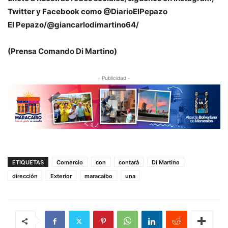
Twitter y Facebook como @DiarioElPepazo
El Pepazo/@giancarlodimartino64/
(Prensa Comando Di Martino)
- Publicidad -
ETIQUETAS
Comercio
con
contará
Di Martino
dirección
Exterior
maracaibo
una