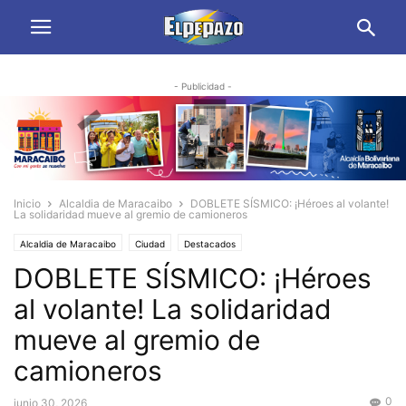
- Publicidad -
Inicio
Alcaldia de Maracaibo
DOBLETE SÍSMICO: ¡Héroes al volante!
La solidaridad mueve al gremio de camioneros
Alcaldia de Maracaibo
Ciudad
Destacados
DOBLETE SÍSMICO: ¡Héroes
al volante! La solidaridad
mueve al gremio de
camioneros
0
junio 30, 2026