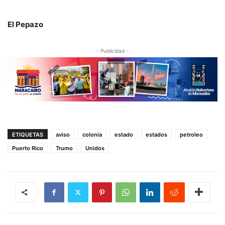
El Pepazo
- Publicidad -
ETIQUETAS
aviso
colonia
estado
estados
petroleo
Puerto Rico
Trumo
Unidos