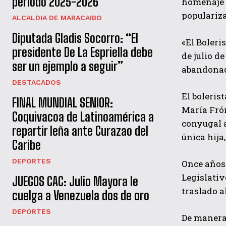
período 2025-2026
homenaje a
populariza
ALCALDIA DE MARACAIBO
Diputada Gladis Socorro: “El
«El Boleri
presidente De La Espriella debe
de julio d
ser un ejemplo a seguir”
abandonado
DESTACADOS
El boleris
FINAL MUNDIAL SENIOR:
María Fróm
Coquivacoa de Latinoamérica a
conyugal a
repartir leña ante Curazao del
única hija
Caribe
DEPORTES
Once años 
Legislativ
JUEGOS CAC: Julio Mayora le
traslado a
cuelga a Venezuela dos de oro
DEPORTES
De manera 