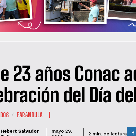
e 23 años Conac a
ebración del Día de
ADOS
FARANDULA
Hebert Salvador
mayo 29,
de lectura
2
min.