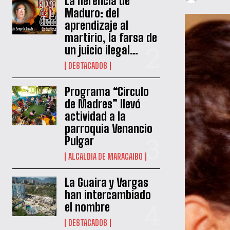
La herencia de
Maduro: del
aprendizaje al
martirio, la farsa de
un juicio ilegal…
DESTACADOS
Programa “Circulo
de Madres” llevó
actividad a la
parroquia Venancio
Pulgar
ALCALDIA DE MARACAIBO
La Guaira y Vargas
han intercambiado
el nombre
DESTACADOS