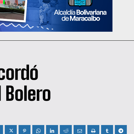
cordó
l Bolero