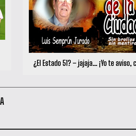
a
¿El Estado 51? – jajaja… ¡Yo te aviso, c
NA