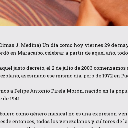
imas J. Medina) Un día como hoy viernes 29 de mayo, 
rdó en Maracaibo, celebrar a partir de aquel año, todos 
QUIERO SUSCRIBIRME
quel justo decreto, el 2 de julio de 2003 comenzamos
He leído y acepto las
Política de privacidad
.
ezolano, asesinado ese mismo día, pero de 1972 en Pue
mos a Felipe Antonio Pirela Morón, nacido en la pop
 de 1941.
bolero como género musical no es una expresión vene
desde entonces, todos los venezolanos y cultores de la