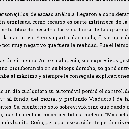
rsonajillos, de escaso análisis, llegaron a considerar
ón empleada como recurso es parte intrínseca de la 
sienta libre de pecados. La vida fuera de las grand
 la narrativa. Y en su particular modo, él siempre d
o por muy negativo que fuera la realidad. Fue el leimo
s de sí mismo. Ante su alopecia, sus expresivos gestos
na protuberancia en su bíceps derecho, se ganó entr
taba al máximo y siempre le conseguía explicaciones
e un día cualquiera su automóvil perdió el control, d
– al fondo, del mortal y profundo Viaducto I de la 
ntes. Su cuento: no solo sobrevivió, sino que quedó
o, más lo afectaba haber perdido la melena. “Más bell
o más bonito. Coño, pero por ese accidente perdí mis 