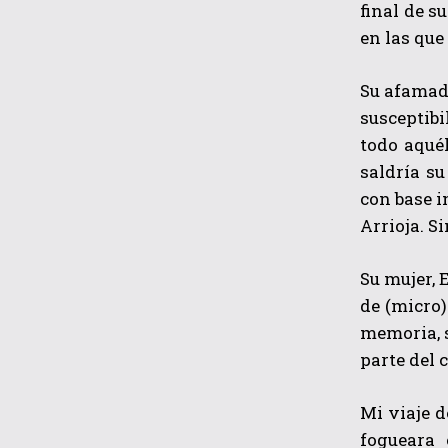
final de s
en las que
Su afamada
susceptib
todo aqué
saldría su
con base i
Arrioja. S
Su mujer, 
de (micro)
memoria, 
parte del 
Mi viaje d
fogueara 