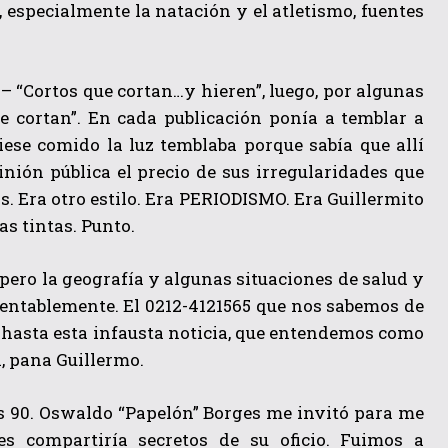
l, especialmente la natación y el atletismo, fuentes
 “Cortos que cortan…y hieren”, luego, por algunas
ue cortan”. En cada publicación ponía a temblar a
iese comido la luz temblaba porque sabía que allí
inión pública el precio de sus irregularidades que
s. Era otro estilo. Era PERIODISMO. Era Guillermito
as tintas. Punto.
 pero la geografía y algunas situaciones de salud y
mentablemente. El 0212-4121565 que nos sabemos de
 hasta esta infausta noticia, que entendemos como
a, pana Guillermo.
los 90. Oswaldo “Papelón” Borges me invitó para me
s compartiría secretos de su oficio. Fuimos a