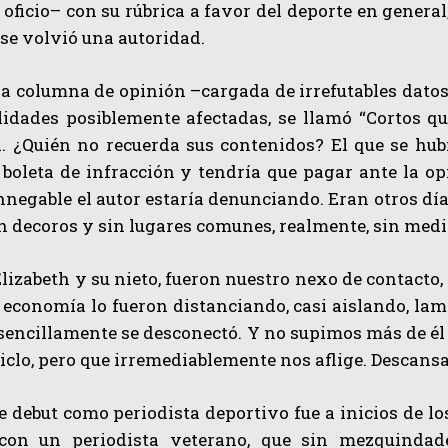
u oficio– con su rúbrica a favor del deporte en genera
 se volvió una autoridad.
 columna de opinión –cargada de irrefutables datos–
ilidades posiblemente afectadas, se llamó “Cortos q
l. ¿Quién no recuerda sus contenidos? El que se hub
 boleta de infracción y tendría que pagar ante la op
nnegable el autor estaría denunciando. Eran otros día
in decoros y sin lugares comunes, realmente, sin medi
Elizabeth y su nieto, fueron nuestro nexo de contacto,
 economía lo fueron distanciando, casi aislando, la
sencillamente se desconectó. Y no supimos más de él
ciclo, pero que irremediablemente nos aflige. Descans
e debut como periodista deportivo fue a inicios de 
con un periodista veterano, que sin mezquindade