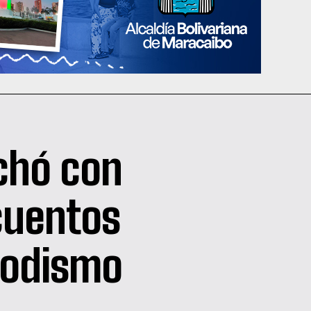
rchó con
cuentos
iodismo