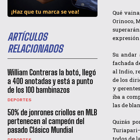
Qué vaina,
Orinoco, M
superarán 
ARTÍCULOS
expresión 
RELACIONADOS
Su andar 
fachada de
al Indio, 
William Contreras la botó, llegó
de los dir
a 400 anotadas y está a punto
y gerentes
de los 100 bambinazos
iba a com
DEPORTES
las de bla
50% de jonrones criollos en MLB
pertenecen al campeón del
Quizás po
pasado Clásico Mundial
Turiapari–
todos de l
DEPORTES