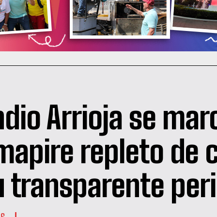
Indio Arrioja se ma
mapire repleto de 
u transparente per
ES