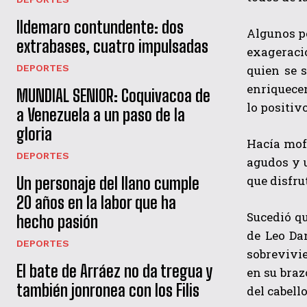
Ildemaro contundente: dos
Algunos pe
extrabases, cuatro impulsadas
exageraci
quien se 
DEPORTES
enriquecen
MUNDIAL SENIOR: Coquivacoa de
lo positiv
a Venezuela a un paso de la
gloria
Hacía mofa
DEPORTES
agudos y u
que disfru
Un personaje del llano cumple
20 años en la labor que ha
Sucedió qu
hecho pasión
de Leo Dan
DEPORTES
sobrevivie
El bate de Arráez no da tregua y
en su braz
también jonronea con los Filis
del cabell