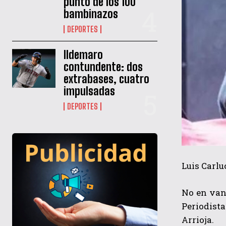
punto de los 100
bambinazos
DEPORTES
Ildemaro
contundente: dos
extrabases, cuatro
impulsadas
DEPORTES
Luis Carl
No en vano
Periodista
Arrioja.