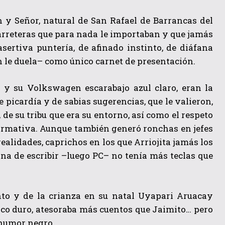
n y Señor, natural de San Rafael de Barrancas del
arreteras que para nada le importaban y que jamás
asertiva puntería, de afinado instinto, de diáfana
n le duela– como único carnet de presentación.
o y su Volkswagen escarabajo azul claro, eran la
 picardía y de sabias sugerencias, que le valieron,
de su tribu que era su entorno, así como el respeto
nformativa. Aunque también generó ronchas en jefes
alidades, caprichos en los que Arriojita jamás los
na de escribir –luego PC– no tenía más teclas que
into y de la crianza en su natal Uyapari Aruacay
sco duro, atesoraba más cuentos que Jaimito… pero
 humor negro.