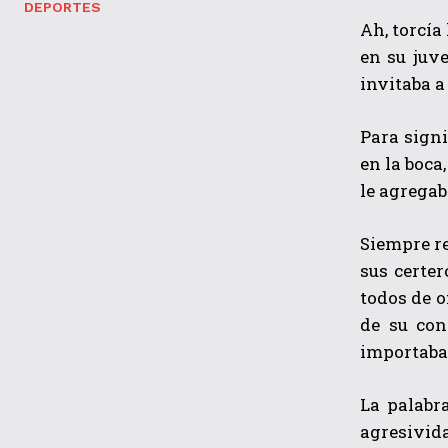
DEPORTES
Ah, torcía
en su juv
invitaba a
Para signi
en la boca
le agregab
Siempre re
sus certe
todos de o
de su con
importaba
La palabr
agresivida