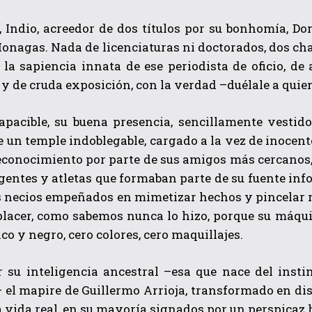
 Indio, acreedor de dos títulos por su bonhomía, Do
onagas. Nada de licenciaturas ni doctorados, dos ch
la sapiencia innata de ese periodista de oficio, de 
y de cruda exposición, con la verdad –duélale a quie
apacible, su buena presencia, sencillamente vestid
 un temple indoblegable, cargado a la vez de inocente
QUIERO SUSCRIBIRME
reconocimiento por parte de sus amigos más cercanos, 
igentes y atletas que formaban parte de su fuente i
He leído y acepto las
Política de privacidad
.
 necios empeñados en mimetizar hechos y pincelar re
placer, como sabemos nunca lo hizo, porque su máqui
nco y negro, cero colores, cero maquillajes.
r su inteligencia ancestral –esa que nace del inst
 el mapire de Guillermo Arrioja, transformado en di
a vida real, en su mayoría signados por un perspicaz