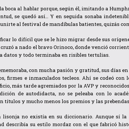
 la boca al hablar porque, según él, imitando a Hump
entud, se quedó así… Y en seguida sonaba indetenib
 unirte al festival de mandíbulas batientes, quizás 
ficar lo difícil que se le hizo migrar desde sus oríg
, cruzó a nado el bravo Orinoco, donde venció corrient
a datos y todo terminaba en risibles tertulias.
memoraba, con mucha pasión y gratitud, sus días en “L
ros, firmes e inmaculados tecleos. Ahí se codeó con
ficio, más tarde agremiados por la AVP y reconocido
dición de autodidacta, no se peleaba con lo acad
n títulos y mucho menos los premios y las prebendas
a lisonja no existía en su diccionario. Aunque sí l
d describía su estilo mordaz con el que fabricó his