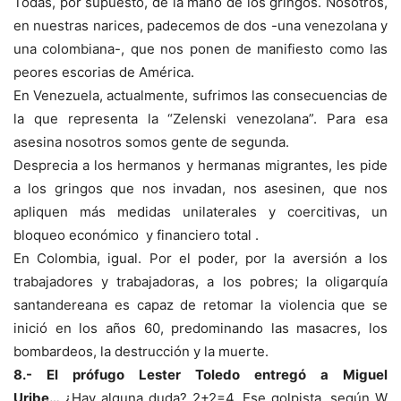
Todas, por supuesto, de la mano de los gringos. Nosotros,
en nuestras narices, padecemos de dos -una venezolana y
una colombiana-, que nos ponen de manifiesto como las
peores escorias de América.
En Venezuela, actualmente, sufrimos las consecuencias de
la que representa la “Zelenski venezolana”. Para esa
asesina nosotros somos gente de segunda.
Desprecia a los hermanos y hermanas migrantes, les pide
a los gringos que nos invadan, nos asesinen, que nos
apliquen más medidas unilaterales y coercitivas, un
bloqueo económico y financiero total .
En Colombia, igual. Por el poder, por la aversión a los
trabajadores y trabajadoras, a los pobres; la oligarquía
santandereana es capaz de retomar la violencia que se
inició en los años 60, predominando las masacres, los
bombardeos, la destrucción y la muerte.
8.- El prófugo Lester Toledo entregó a Miguel
Uribe…
¿Hay alguna duda? 2+2=4. Ese golpista, según W