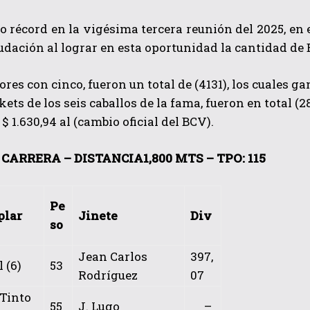
 récord en la vigésima tercera reunión del 2025, en
udación al lograr en esta oportunidad la cantidad de 
res con cinco, fueron un total de (4131), los cuales g
ckets de los seis caballos de la fama, fueron en total (
$ 1.630,94 al (cambio oficial del BCV).
QUIERO SUSCRIBIRME
CARRERA – DISTANCIA1,800 MTS – TPO: 115
He leído y acepto las
Política de privacidad
.
Pe
plar
Jinete
Div
so
Jean Carlos
397,
 (6)
53
Rodríguez
07
Tinto
55
J. Lugo
–