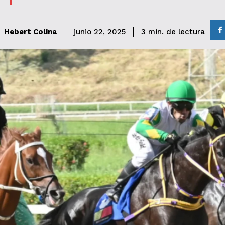
de lectura
Hebert Colina
3
min.
junio 22, 2025