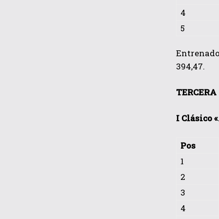
4
5
Entrenador
394,47.
TERCERA C
I Clásico 
Pos
1
2
3
4