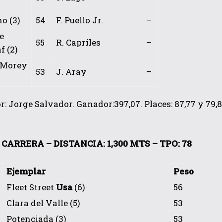
o (3)
54
F. Puello Jr.
–
e
55
R. Capriles
–
f (2)
 Morey
53
J. Aray
–
: Jorge Salvador. Ganador:397,07. Places: 87,77 y 79,88
CARRERA – DISTANCIA: 1,300 MTS – TPO: 78
Ejemplar
Peso
Fleet Street
Usa
(6)
56
Clara del Valle (5)
53
Potenciada (3)
53