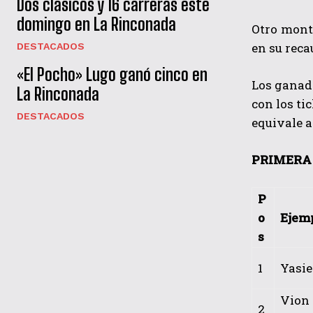
Dos clásicos y 16 carreras este
domingo en La Rinconada
Otro monto
en su reca
DESTACADOS
«El Pocho» Lugo ganó cinco en
Los ganado
La Rinconada
con los ti
DESTACADOS
equivale a 
PRIMERA 
P
o
Ejem
s
1
Yasiel
Vion 
2