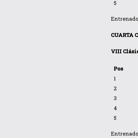
5
Entrenador:
CUARTA C
VIII Clási
Pos
1
2
3
4
5
Entrenador