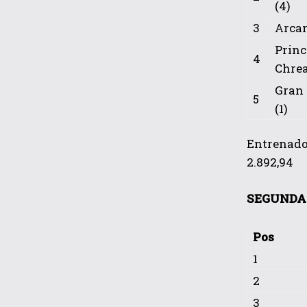
(4)
3
Arcan
Princ
4
Chrea
Gran
5
(1)
Entrenador
2.892,94
SEGUNDA 
Pos
1
2
3