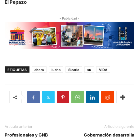
El Pepazo
- Publicidad -
ETIQUETAS
ahora
lucha
Sicario
su
VIDA
Artículo anterior
Artículo siguiente
Profesionales y GNB
Gobernación desarrolla