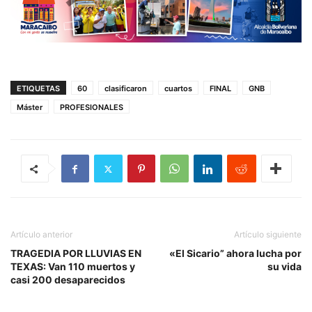
ETIQUETAS
60
clasificaron
cuartos
FINAL
GNB
Máster
PROFESIONALES
Artículo anterior
Artículo siguiente
TRAGEDIA POR LLUVIAS EN
«El Sicario” ahora lucha por
TEXAS: Van 110 muertos y
su vida
casi 200 desaparecidos