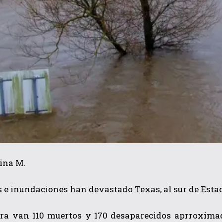
ina M.
s e inundaciones han devastado Texas, al sur de Est
ra van 110 muertos y 170 desaparecidos aprroximad