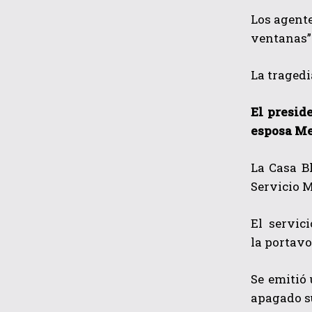
Los agente
ventanas”
La tragedia
El presid
esposa Me
La Casa Bl
Servicio M
El servic
la
portavo
Se emitió 
apagado su