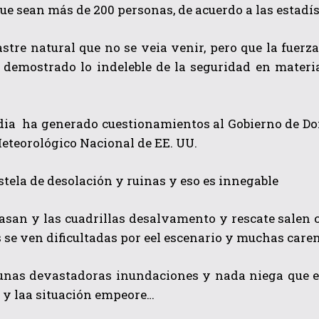
ue sean más de 200 personas, de acuerdo a las estadís
stre natural que no se veia venir, pero que la fuer
 demostrado lo indeleble de la seguridad en materia
edia ha generado cuestionamientos al Gobierno de Do
eteorológico Nacional de EE. UU.
QUIERO SUSCRIBIRME
tela de desolación y ruinas
y eso es innegable
He leído y acepto las
Política de privacidad
.
asan y las cuadrillas desalvamento y rescate salen 
s se ven dificultadas por eel escenario y muchas care
unas devastadoras inundaciones y nada niega que 
s y laa situación empeore…