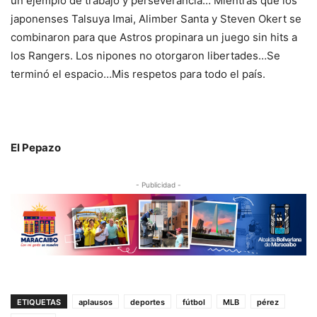
un ejemplo de trabajo y perseverancia… Mientras que los
japonenses Talsuya Imai, Alimber Santa y Steven Okert se
combinaron para que Astros propinara un juego sin hits a
los Rangers. Los nipones no otorgaron libertades…Se
terminó el espacio…Mis respetos para todo el país.
El Pepazo
- Publicidad -
ETIQUETAS
aplausos
deportes
fútbol
MLB
pérez