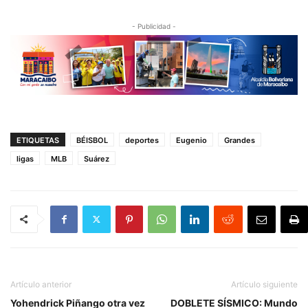
- Publicidad -
ETIQUETAS
BÉISBOL
deportes
Eugenio
Grandes
ligas
MLB
Suárez
Artículo anterior
Artículo siguiente
Yohendrick Piñango otra vez
DOBLETE SÍSMICO: Mundo