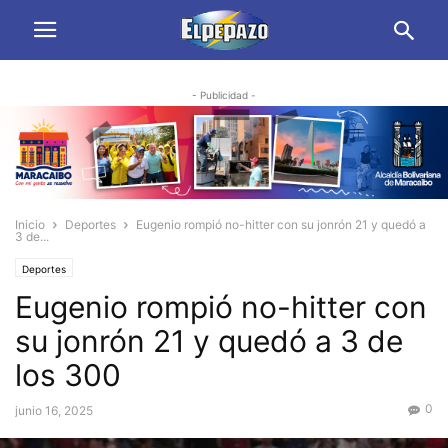
- Publicidad -
Inicio
Deportes
Eugenio rompió no-hitter con su jonrón 21 y quedó a
3 de...
Deportes
Eugenio rompió no-hitter con
su jonrón 21 y quedó a 3 de
los 300
0
junio 16, 2025