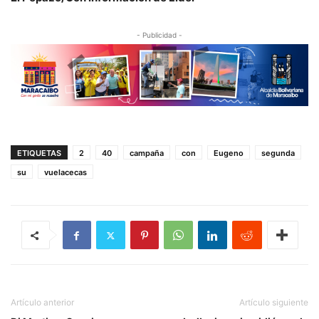
- Publicidad -
ETIQUETAS
2
40
campaña
con
Eugeno
segunda
su
vuelacecas
Artículo anterior
Artículo siguiente