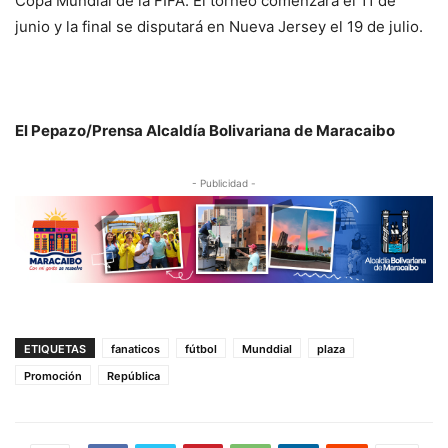
Copa Mundial de la FIFA. El torneo comenzará el 11 de
junio y la final se disputará en Nueva Jersey el 19 de julio.
El Pepazo/Prensa Alcaldía Bolivariana de Maracaibo
- Publicidad -
ETIQUETAS
fanaticos
fútbol
Munddial
plaza
Promoción
República