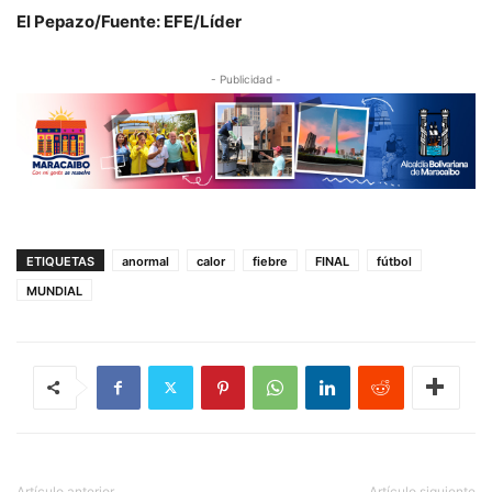
El Pepazo/Fuente: EFE/Líder
- Publicidad -
ETIQUETAS
anormal
calor
fiebre
FINAL
fútbol
MUNDIAL
Artículo anterior
Artículo siguiente