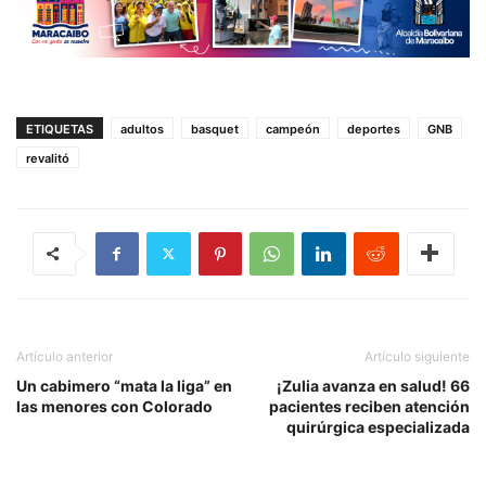
ETIQUETAS
adultos
basquet
campeón
deportes
GNB
revalitó
Artículo anterior
Artículo siguiente
Un cabimero “mata la liga” en
¡Zulia avanza en salud! 66
las menores con Colorado
pacientes reciben atención
quirúrgica especializada