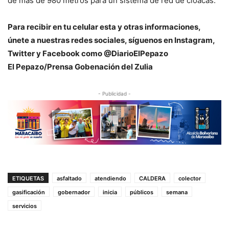
de más de 980 metros para un sistema de red de cloacas.
Para recibir en tu celular esta y otras informacio
nes,
únete a nuestras redes sociales, síguenos en Instagram,
Twitter y Facebook como @DiarioElPepazo
El Pepazo/Prensa Gobenación del Zulia
- Publicidad -
ETIQUETAS
asfaltado
atendiendo
CALDERA
colector
gasificación
gobernador
inicia
públicos
semana
servicios