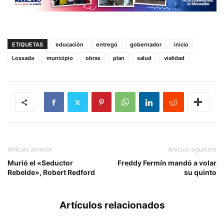
ETIQUETAS
educación
entregó
gobernador
inicio
Lossada
municipio
obras
plan
salud
vialidad
Artículo anterior
Artículo siguiente
Murió el «Seductor
Freddy Fermín mandó a volar
Rebelde», Robert Redford
su quinto
Artículos relacionados