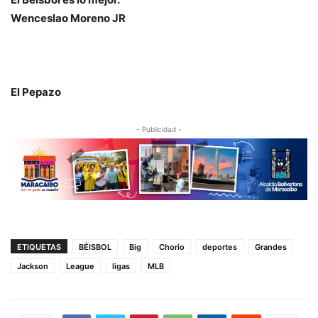
Wenceslao Moreno JR
El Pepazo
- Publicidad -
ETIQUETAS
BÉISBOL
Big
Chorio
deportes
Grandes
Jackson
League
ligas
MLB