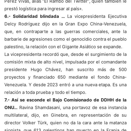
Pérez Vivas, alias “El Rambo del Twitter”, quien también le
prestó logística para ingresar al país».
6.- Solidaridad blindada …
La vicepresidenta Ejecutiva
Delcy Rodríguez dijo en la Gran Expo China-Venezuela,
que, en contraparte a las guerras comerciales, ante la
barbarie de agresiones como el genocidio contra el pueblo
palestino, la relación con el Gigante Asiático se expande.
La vicepresidenta recordó que, desde el surgimiento de la
comisión mixta de alto nivel, impulsada por el comandante
presidente Hugo Chávez, han suscrito más de 500
proyectos y financiado 650 mediante el fondo China-
Venezuela. Y desde 2023 entró a una nueva etapa. Es una
relación a toda prueba y todo el tiempo.
7.- Así se esconde el Bajo Comisionado de DDHH de la
ONU…
Ravina Shamdasani, una portavoz de esa instancia
multilateral, dijo, en Ginebra, en representación de su
director Volker Türk, quien no da la cara ante la matanza
sionista, que 613 palestinos han muerto en la Franja de