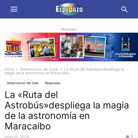
- Publicidad -
Inicio
Gobernacion del Zulia
La «Ruta del Astrobús»despliega la
magia de la astronomía en Maracaibo
Gobernacion del Zulia
Regionales
La «Ruta del
Astrobús»despliega la magia
de la astronomía en
Maracaibo
0
junio 10, 2026