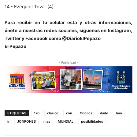
14.- Ezequiel Tovar (4)
Para recibir en tu celular esta y otras informacio
nes,
únete a nuestras redes sociales, síguenos en Instagram,
Twitter y Facebook como @DiarioElPepazo
El Pepazo
- Publicidad -
ETIQUETAS
170
clásico
con
Criollos
dado
han
ir
JONRONES
mas
MUNDIAL
posibilidades