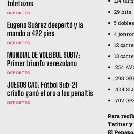
114 turn
toletazos
29 hits
DEPORTES
5 dobles
Eugeno Suárez despertó y la
mandó a 422 pies
4 jonro
DEPORTES
12 carr
MUNDIAL DE VOLEIBOL SUB17:
13 carr
Primer triunfo venezolano
.254 AV
DEPORTES
.298 OB
JUEGOS CAC: Fútbol Sub-21
.404 SL
criollo ganó el oro a los penaltis
.702 OP
DEPORTES
Para recib
Twitter y
El Pepazo