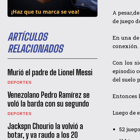
A pesar,de
de juego d
ARTÍCULOS
En una de
conexión.
RELACIONADOS
Con los si
episodio 
Murió el padre de Lionel Messi
del suelo 
DEPORTES
Venezolano Pedro Ramírez se
Entonces l
voló la barda con su segundo
Luego de e
DEPORTES
Jackspn Chourio la volvió a
52 jueg
botar, y va raudo a los 20