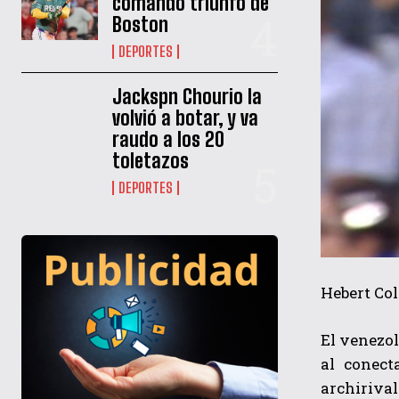
comandó triunfo de
Boston
DEPORTES
Jackspn Chourio la
volvió a botar, y va
raudo a los 20
toletazos
DEPORTES
Hebert Col
El venezol
al conect
archirival