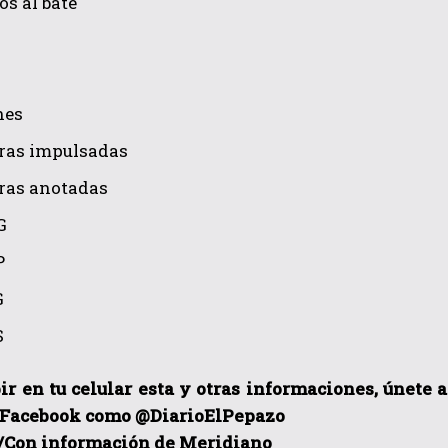
os al bate
nes
eras impulsadas
eras anotadas
G
P
G
S
ir en tu celular esta y otras informacio
nes, únete 
 Facebook como @DiarioElPepazo
/Con información de Meridiano