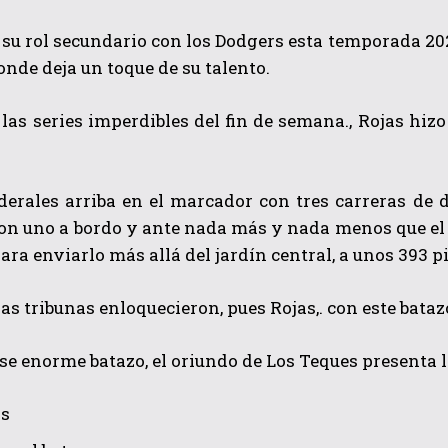
 su rol secundario con los Dodgers esta temporada 20
onde deja un toque de su talento.
 las series imperdibles del fin de semana., Rojas h
derales arriba en el marcador con tres carreras de d
QUIERO SUSCRIBIRME
con uno a bordo y ante nada más y nada menos que el
para enviarlo más allá del jardín central, a unos 393 p
He leído y acepto las
Política de privacidad
.
as tribunas enloquecieron, pues Rojas,. con este batazo
se enorme batazo, el oriundo de Los Teques presenta l
os