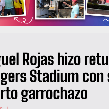
uel Rojas hizo ret
gers Stadium con 
rto garrochazo
ES