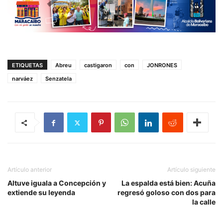
ETIQUETAS
Abreu
castigaron
con
JONRONES
narváez
Senzatela
Artículo anterior
Artículo siguiente
Altuve iguala a Concepción y
La espalda está bien: Acuña
extiende su leyenda
regresó goloso con dos para
la calle