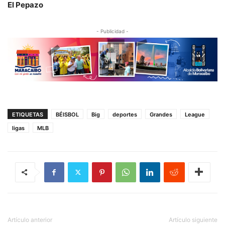
El Pepazo
- Publicidad -
ETIQUETAS
BÉISBOL
Big
deportes
Grandes
League
ligas
MLB
Artículo anterior
Artículo siguiente