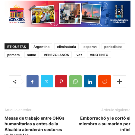
ETIQUETAS
Argentina
eliminatoria
esperan
periodistas
primera
sume
VENEZOLANOS
vez
VINOTINTO
Artículo anterior
Artículo siguiente
Mesas de trabajo entre ONGs
Emborrachó y le cortó el
humanitarias y entes de la
miembro a su marido por
Alcaldía atenderán sectores
infiel