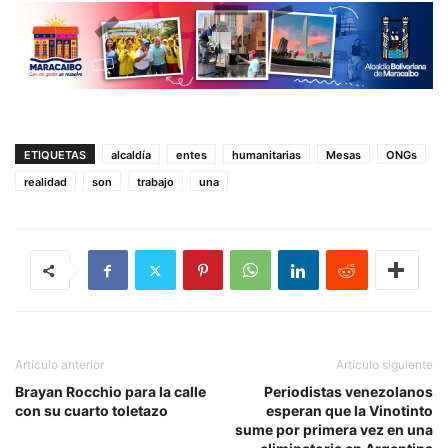
ETIQUETAS
alcaldía
entes
humanitarias
Mesas
ONGs
realidad
son
trabajo
una
Artículo anterior
Artículo siguiente
Brayan Rocchio para la calle
Periodistas venezolanos
con su cuarto toletazo
esperan que la Vinotinto
sume por primera vez en una