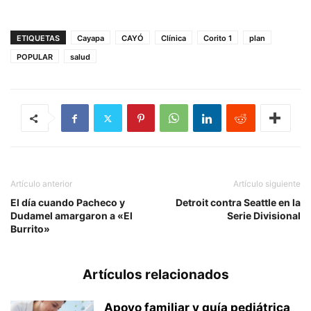
ETIQUETAS
Cayapa
CAYÓ
Clínica
Corito 1
plan
POPULAR
salud
Artículo anterior
Artículo siguiente
El día cuando Pacheco y
Detroit contra Seattle en la
Dudamel amargaron a «El
Serie Divisional
Burrito»
Artículos relacionados
Apoyo familiar y guía pediátrica