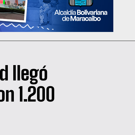
d llegó
on 1.200