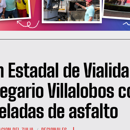
n Estadal de Vialida
legario Villalobos c
eladas de asfalto
CION DEL ZULIA
REGIONALES