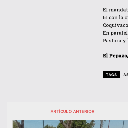
El mandata
61 con la 
Coquivacoa
En paralel
Pastora y 
El Pepazo
TAGS
A
ARTÍCULO ANTERIOR