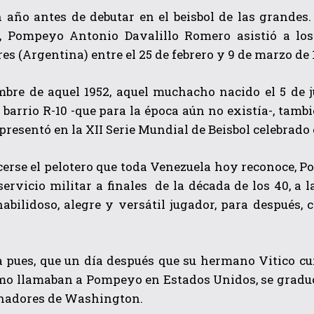
n año antes de debutar en el beisbol de las grandes
, Pompeyo Antonio Davalillo Romero asistió a lo
es (Argentina) entre el 25 de febrero y 9 de marzo de 
mbre de aquel 1952, aquel muchacho nacido el 5 de j
 barrio R-10 -que para la época aún no existía-, tamb
presentó en la XII Serie Mundial de Beisbol celebrado
QUIERO SUSCRIBIRME
erse el pelotero que toda Venezuela hoy reconoce, P
He leído y acepto las
Política de privacidad
.
servicio militar a finales de la década de los 40, a 
abilidoso, alegre y versátil jugador, para después,
pues, que un día después que su hermano Vitico cump
mo llamaban a Pompeyo en Estados Unidos, se graduó 
enadores de Washington.