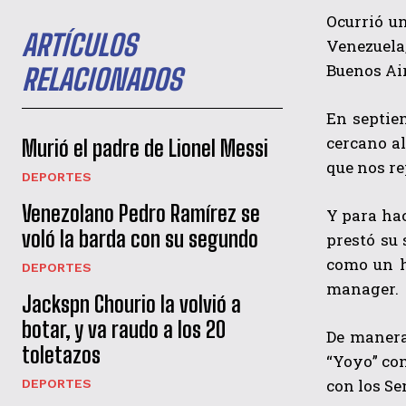
Ocurrió u
ARTÍCULOS
Venezuela
Buenos Air
RELACIONADOS
En septie
cercano al
Murió el padre de Lionel Messi
que nos re
DEPORTES
Venezolano Pedro Ramírez se
Y para hac
voló la barda con su segundo
prestó su 
como un h
DEPORTES
manager.
Jackspn Chourio la volvió a
botar, y va raudo a los 20
De manera 
toletazos
“Yoyo” co
con los S
DEPORTES