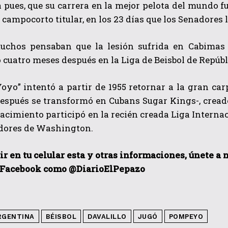
pues, que su carrera en la mejor pelota del mundo fue
 campocorto titular, en los 23 días que los Senadores
chos pensaban que la lesión sufrida en Cabimas l
 cuatro meses después en la Liga de Beisbol de Repúb
“Yoyo” intentó a partir de 1955 retornar a la gran 
espués se transformó en Cubans Sugar Kings-, creado
acimiento participó en la recién creada Liga Internac
adores de Washington.
ir en tu celular esta y otras informacio
nes, únete a 
 Facebook como @DiarioElPepazo
RGENTINA
BÉISBOL
DAVALILLO
JUGÓ
POMPEYO