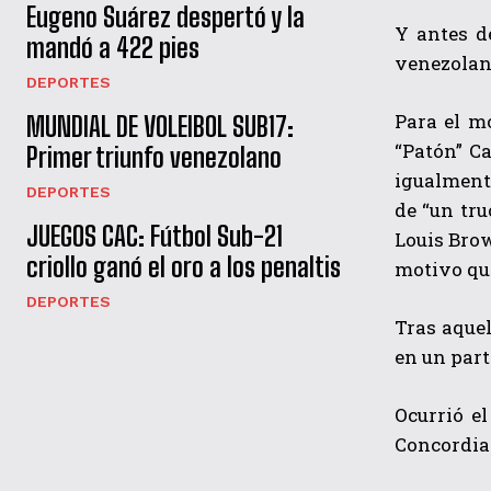
Eugeno Suárez despertó y la
Y antes d
mandó a 422 pies
venezolano
DEPORTES
Para el m
MUNDIAL DE VOLEIBOL SUB17:
“Patón” Ca
Primer triunfo venezolano
igualmente
DEPORTES
de “un tru
JUEGOS CAC: Fútbol Sub-21
Louis Brow
criollo ganó el oro a los penaltis
motivo que
DEPORTES
Tras aque
en un part
Ocurrió e
Concordia 