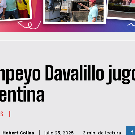
peyo Davalillo jug
entina
ES
de lectura
Hebert Colina
3
min.
julio 25, 2025