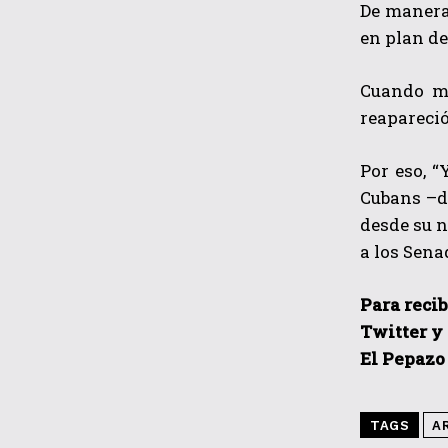
De manera 
en plan de
Cuando mu
reapareció
Por eso, 
Cubans –d
desde su n
a los Sen
Para recib
Twitter y
El Pepazo
TAGS
A