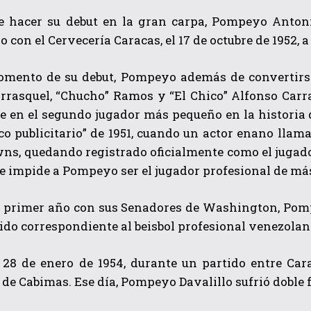
e hacer su debut en la gran carpa, Pompeyo Antonio
 con el Cervecería Caracas, el 17 de octubre de 1952, a
omento de su debut, Pompeyo además de convertirse
rrasquel, “Chucho” Ramos y “El Chico” Alfonso Carra
 en el segundo jugador más pequeño en la historia d
co publicitario” de 1951, cuando un actor enano llama
ns, quedando registrado oficialmente como el jugado
 impide a Pompeyo ser el jugador profesional de más
l primer año con sus Senadores de Washington, Pompe
ido correspondiente al beisbol profesional venezolan
l 28 de enero de 1954, durante un partido entre Car
de Cabimas. Ese día, Pompeyo Davalillo sufrió doble f