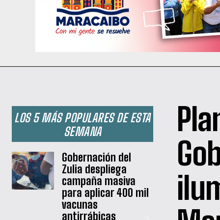
Pla
LOS 5 MÁS POPULARES DE ESTA
SEMANA
Gob
Gobernación del
Zulia despliega
ilu
campaña masiva
para aplicar 400 mil
vacunas
antirrábicas