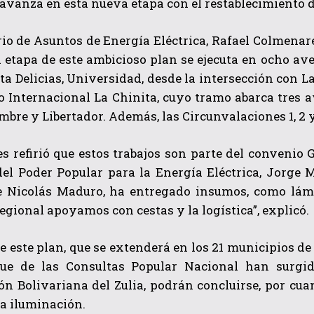
avanza en esta nueva etapa con el restablecimiento de
rio de Asuntos de Energía Eléctrica, Rafael Colmena
 etapa de este ambicioso plan se ejecuta en ocho aven
ta Delicias, Universidad, desde la intersección con L
 Internacional La Chinita, cuyo tramo abarca tres a
re y Libertador. Además, las Circunvalaciones 1, 2 y
QUIERO SUSCRIBIRME
 refirió que estos trabajos son parte del convenio 
del Poder Popular para la Energía Eléctrica, Jorge 
He leído y acepto las
Política de privacidad
.
e Nicolás Maduro, ha entregado insumos, como lámpa
egional apoyamos con cestas y la logística”, explicó.
 este plan, que se extenderá en los 21 municipios de 
ue de las Consultas Popular Nacional han surgid
ón Bolivariana del Zulia, podrán concluirse, por cu
a iluminación.