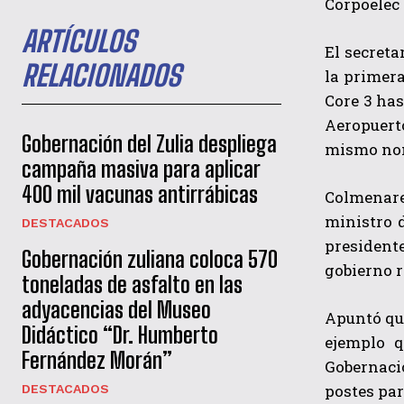
Corpoelec 
ARTÍCULOS
El secreta
RELACIONADOS
la primera
Core 3 has
Aeropuerto
Gobernación del Zulia despliega
mismo nomb
campaña masiva para aplicar
400 mil vacunas antirrábicas
Colmenares
ministro 
DESTACADOS
president
Gobernación zuliana coloca 570
gobierno r
toneladas de asfalto en las
adyacencias del Museo
Apuntó que
Didáctico “Dr. Humberto
ejemplo q
Fernández Morán”
Gobernaci
postes par
DESTACADOS