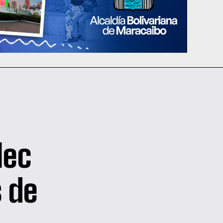
lec
 de