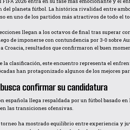
l FIFA 2026 entra en su fase más emocionante y el e
n del planeta fútbol. La histórica rivalidad entre amb
 en uno de los partidos más atractivos de todo el to
cciones llegan a los octavos de final tras superar co
luego de imponerse con contundencia por 3-0 sobre Aus
 a Croacia, resultados que confirmaron el buen momen
QUIERO SUSCRIBIRME
e la clasificación, este encuentro representa el enfre
cadas han protagonizado algunos de los mejores part
He leído y acepto las
Política de privacidad
.
busca confirmar su candidatura
ón española llega respaldada por un fútbol basado en l
en las transiciones ofensivas.
 torneo ha mostrado equilibrio entre experiencia y j