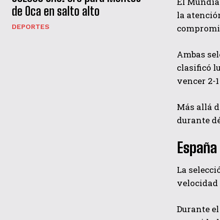
El Mundia
de Oca en salto alto
la atenció
compromiso
DEPORTES
Ambas sele
clasificó 
vencer 2-1
Más allá d
durante dé
España 
La selecci
velocidad 
Durante el