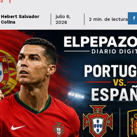
Hebert Salvador
julio 6,
de lectura
2
min.
Colina
2026