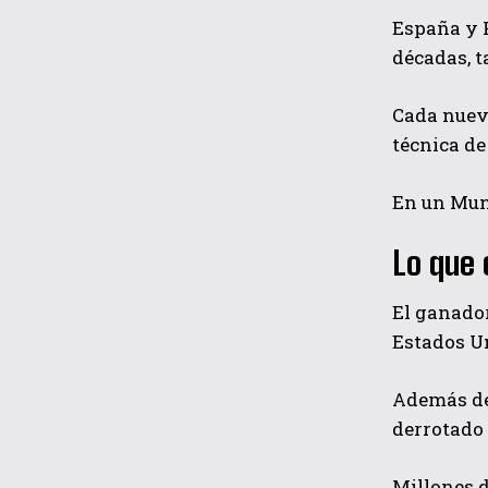
España y 
décadas, t
Cada nuevo
técnica de
En un Mund
Lo que 
El ganador
Estados Un
Además del
derrotado
Millones d