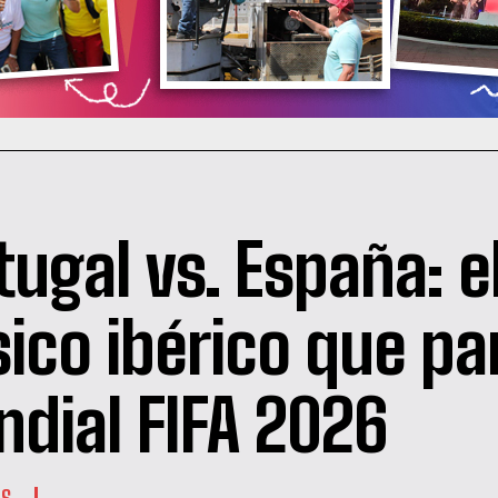
tugal vs. España: e
sico ibérico que par
dial FIFA 2026
ES