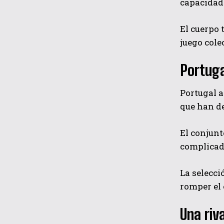
capacidad 
El cuerpo 
juego cole
Portuga
Portugal 
que han de
El conjun
complicado
La selecci
romper el 
Una riv