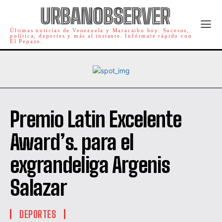
URBANOBSERVER
Últimas noticias de Venezuela y Maracaibo hoy. Sucesos,
política, deportes y más al instante. Infórmate rápido con
El Pepazo.
Premio Latin Excelente
Award’s. para el
exgrandeliga Argenis
Salazar
DEPORTES