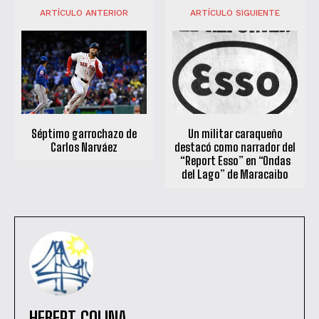
ARTÍCULO ANTERIOR
ARTÍCULO SIGUIENTE
QUIERO SUSCRIBIRME
He leído y acepto las
Política de privacidad
.
Séptimo garrochazo de
Un militar caraqueño
Carlos Narváez
destacó como narrador del
“Report Esso” en “Ondas
del Lago” de Maracaibo
HEBERT COLINA