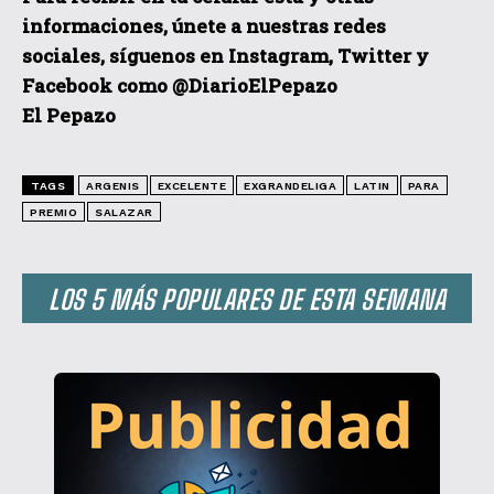
informacio
nes, únete a nuestras redes
sociales, síguenos en Instagram, Twitter y
Facebook como @DiarioElPepazo
El Pepazo
TAGS
ARGENIS
EXCELENTE
EXGRANDELIGA
LATIN
PARA
PREMIO
SALAZAR
LOS 5 MÁS POPULARES DE ESTA SEMANA