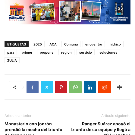
ETIQUETAS
2025
ACA
Comuna
encuentro
hídrico
para
primer
propone
region
servicio
soluciones
ZULIA
Artículo anterior
Artículo siguiente
Monasterio con jonrón
Ranger Suárez apoyó el
prendió la mecha del triunfo
triunfo de su equipo y llegó a