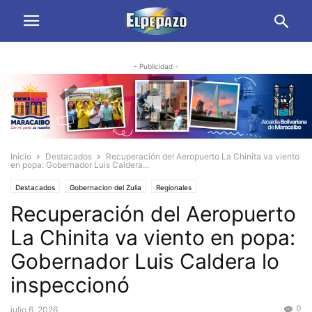
- Publicidad -
Inicio
Destacados
Recuperación del Aeropuerto La Chinita va viento
en popa: Gobernador Luis Caldera...
Destacados
Gobernacion del Zulia
Regionales
Recuperación del Aeropuerto
La Chinita va viento en popa:
Gobernador Luis Caldera lo
inspeccionó
0
julio 6, 2026