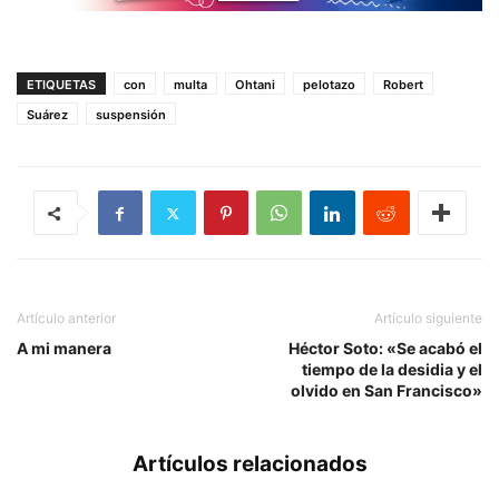
ETIQUETAS
con
multa
Ohtani
pelotazo
Robert
Suárez
suspensión
Artículo anterior
Artículo siguiente
A mi manera
Héctor Soto: «Se acabó el
tiempo de la desidia y el
olvido en San Francisco»
Artículos relacionados