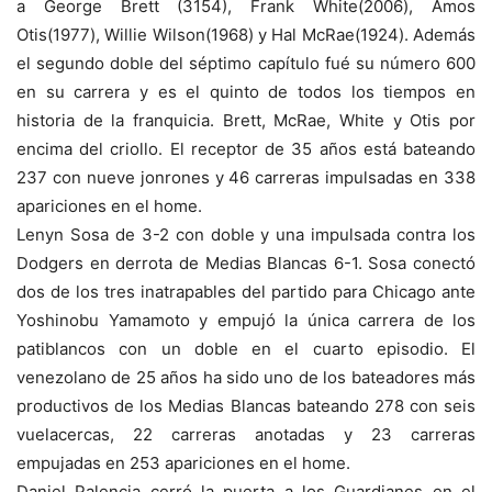
a George Brett (3154), Frank White(2006), Amos
Otis(1977), Willie Wilson(1968) y Hal McRae(1924). Además
el segundo doble del séptimo capítulo fué su número 600
en su carrera y es el quinto de todos los tiempos en
historia de la franquicia. Brett, McRae, White y Otis por
encima del criollo. El receptor de 35 años está bateando
237 con nueve jonrones y 46 carreras impulsadas en 338
apariciones en el home.
Lenyn Sosa de 3-2 con doble y una impulsada contra los
Dodgers en derrota de Medias Blancas 6-1. Sosa conectó
dos de los tres inatrapables del partido para Chicago ante
Yoshinobu Yamamoto y empujó la única carrera de los
patiblancos con un doble en el cuarto episodio. El
venezolano de 25 años ha sido uno de los bateadores más
productivos de los Medias Blancas bateando 278 con seis
vuelacercas, 22 carreras anotadas y 23 carreras
empujadas en 253 apariciones en el home.
Daniel Palencia cerró la puerta a los Guardianes en el