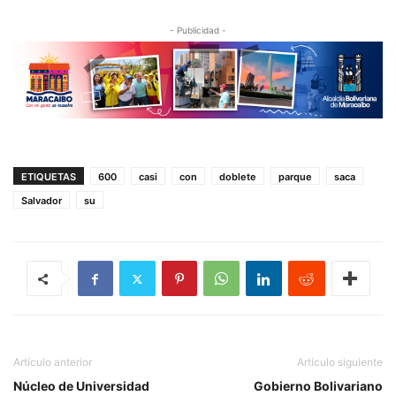
- Publicidad -
ETIQUETAS
600
casi
con
doblete
parque
saca
Salvador
su
Artículo anterior
Artículo siguiente
Núcleo de Universidad
Gobierno Bolivariano