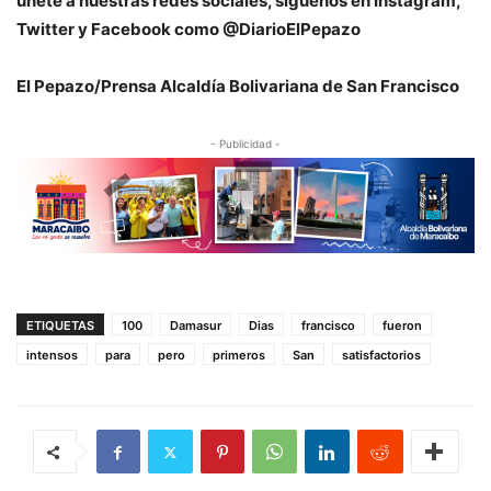
únete a nuestras redes sociales, síguenos en Instagram,
Twitter y Facebook como @DiarioElPepazo
El Pepazo/Prensa Alcaldía Bolivariana de San Francisco
- Publicidad -
ETIQUETAS
100
Damasur
Dias
francisco
fueron
intensos
para
pero
primeros
San
satisfactorios