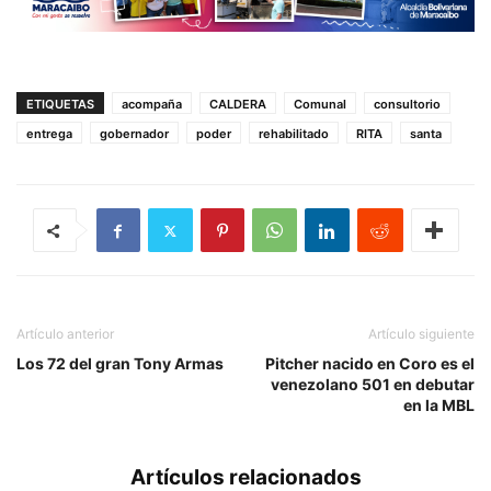
ETIQUETAS
acompaña
CALDERA
Comunal
consultorio
entrega
gobernador
poder
rehabilitado
RITA
santa
Artículo anterior
Artículo siguiente
Los 72 del gran Tony Armas
Pitcher nacido en Coro es el
venezolano 501 en debutar
en la MBL
Artículos relacionados