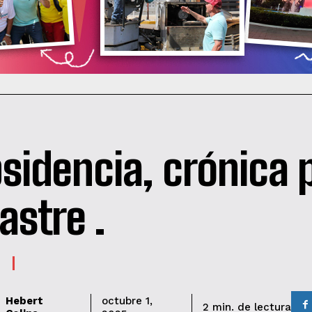
sidencia, crónica 
astre .
Hebert
octubre 1,
de lectura
2
min.