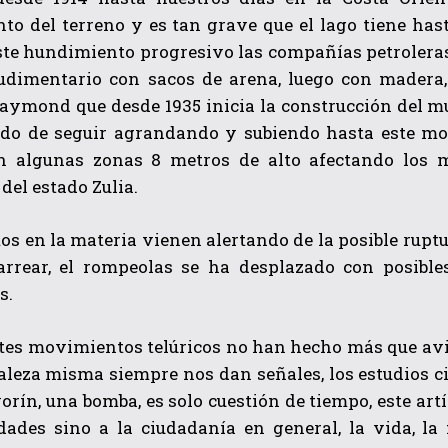
to del terreno y es tan grave que el lago tiene has
este hundimiento progresivo las compañías petrolera
udimentario con sacos de arena, luego con madera,
aymond que desde 1935 inicia la construcción del m
ado de seguir agrandando y subiendo hasta este 
n algunas zonas 8 metros de alto afectando los 
del estado Zulia.
QUIERO SUSCRIBIRME
os en la materia vienen alertando de la posible rupt
He leído y acepto las
Política de privacidad
.
arrear, el rompeolas se ha desplazado con posible
s.
ntes movimientos telúricos no han hecho más que avi
aleza misma siempre nos dan señales, los estudios c
orín, una bomba, es solo cuestión de tiempo, este art
idades sino a la ciudadanía en general, la vida, la