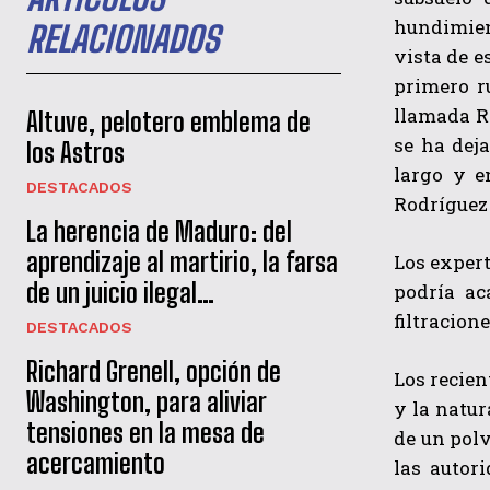
hundimien
RELACIONADOS
vista de 
primero r
llamada R
Altuve, pelotero emblema de
se ha dej
los Astros
largo y e
DESTACADOS
Rodríguez 
La herencia de Maduro: del
aprendizaje al martirio, la farsa
Los expert
de un juicio ilegal…
podría ac
filtracione
DESTACADOS
Richard Grenell, opción de
Los recie
Washington, para aliviar
y la natur
tensiones en la mesa de
de un polv
acercamiento
las autor