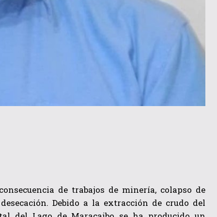
onsecuencia de trabajos de minería, colapso de
 desecación. Debido a la extracción de crudo del
ntal del Lago de Maracaibo se ha producido un