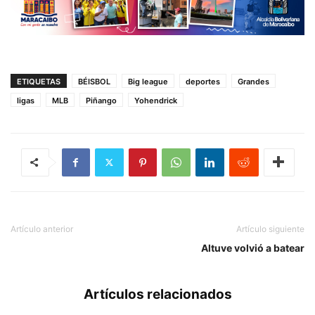
ETIQUETAS
BÉISBOL
Big league
deportes
Grandes
ligas
MLB
Piñango
Yohendrick
Artículo anterior
Artículo siguiente
Altuve volvió a batear
Artículos relacionados